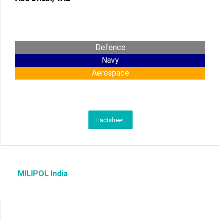
Defence
Navy
Aerospace
Factsheet
MILIPOL India