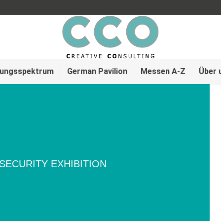
tungsspektrum
German Pavilion
Messen A-Z
Über 
SECURITY EXHIBITION