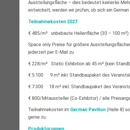
Ausstellungsfläche – dies bedeutet keinerlei Meh
entwickelt, werden wir prüfen, ob sich ein German P
Teilnahmekosten 2027
€ 485/m² unbebaute Hallenfläche (30 – 100 m²) 
Space only Preise für größere Ausstellungsfläche
jederzeit per E-Mail zu.
€ 228/m² Static Exhibition ab 45 m² (kein Standb
€ 5.100 9 m² inkl. Standbaupaket des Veranstal
€ 7.300 18 m² inkl. Standbaupaket des Veranstal
€ 800/Mitaussteller (Co-Exhibitor) / alle Preisa
Teilnahmekosten im
German Pavilion
(Halle 8) s
gerne zu.
Produktgruppen