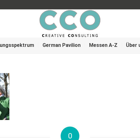
tungsspektrum
German Pavilion
Messen A-Z
Über 
0