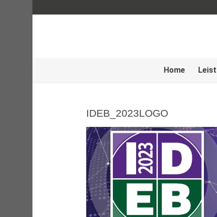
Home
Leis
IDEB_2023LOGO